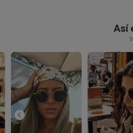
Así 
S