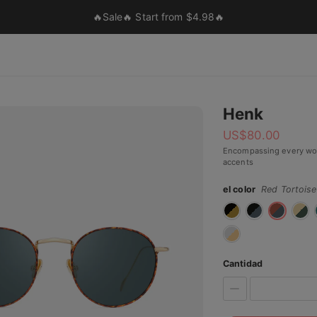
🔥Sale🔥 Start from $4.98🔥
Henk
US$
80.00
Encompassing every won
accents
el color
Red Tortoise
Cantidad