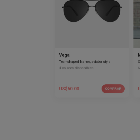
Vega
Tear-shaped frame, aviator style
O
4
colores disponibles
6
US$
60.00
COMPRAR