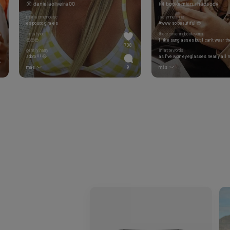
danielaoliveira00
bookemian_rhapsody
mariacmendesc
jaclynneanne
es pouco gira es
Awww so beautiful 😍
imtatyxx
therecoveringbookworm
😍😍😍
708
gently.harry
inlattewords
adoro!!! 🤤
más
9
más