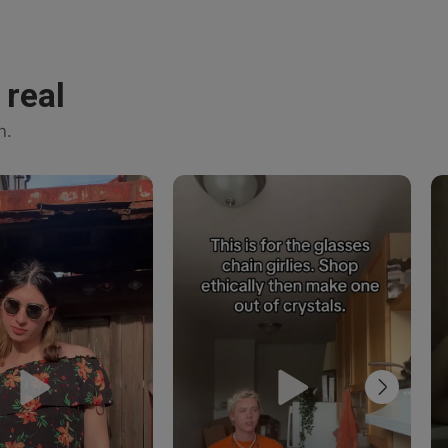
 real
n.