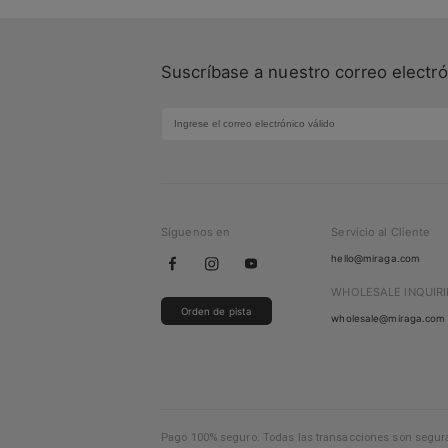
Suscríbase a nuestro correo electró
Síguenos en
Servicio al Cliente
hello@miraga.com
WHOLESALE INQUIRI
Orden de pista
wholesale@miraga.com
Pago 100% seguro. Todas las transacciones son segura