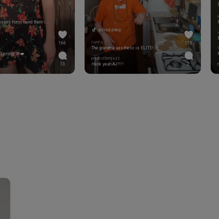
Wheres your sunglasses from i need them immediately
ainsdawg
rianna
166
179
The grandma aesthetic is ELITE! 😍
stunning! 🌺❤️
pnutbutternjazz
13
Heck yeah AJ!!!!
2