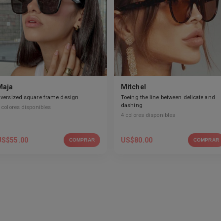
Maja
Mitchel
versized square frame design
Toeing the line between delicate and
dashing
colores disponibles
4
colores disponibles
US$
55.00
US$
80.00
COMPRAR
COMPRAR