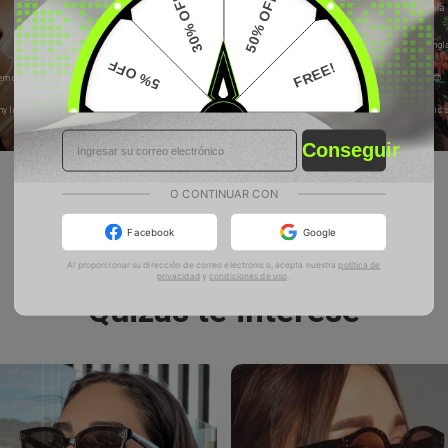
30% OFF
50% OFF
riana_koala
Alessia
5% OFF
FREE!
NanduDarwish
I like sunglasses but I can't wear them often because without my regular glasses I can't see that well 😅
sweat queen...😇
153
60
abogadaraquel
Olivia
as I’ve worn eyeglasses nearly all my life, the times I did wear sunglasses were with blurry eyes but still very enjoyable 😎 not sure if I’d ever get prescription suns, but maybe one day!
Girl, your dress is 
Batman
6
hola bonita saludo
1
más
5% OFF
FREE!
Conseguir
50% OFF
30% OFF
O CONTINUAR CON
Facebook
Google
Al proporcionar su dirección de correo electrónico, acepta nuestra
política de
privacidad
y
condiciones de uso
.
Quizás te interese