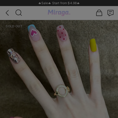
🔥Sale🔥 Start from $4.98🔥
SOLD OUT