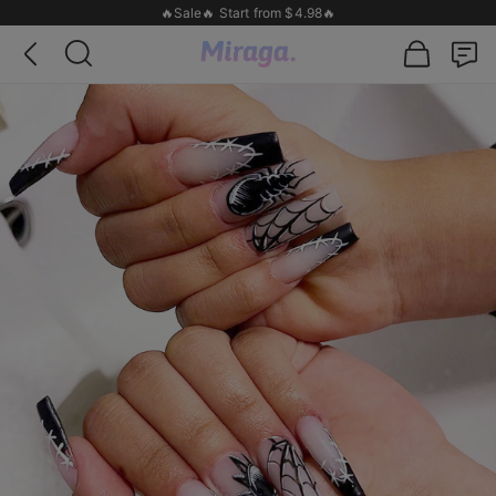
🔥Sale🔥 Start from $4.98🔥