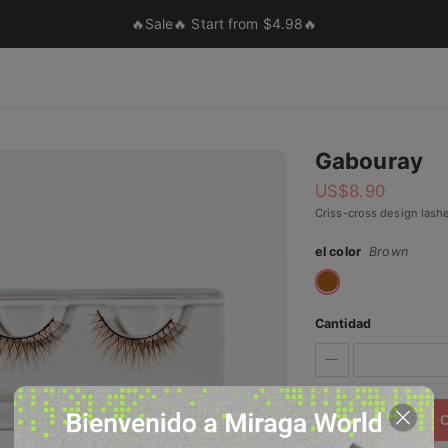
🔥Sale🔥 Start from $4.98🔥
Gabouray
US$
8.90
Criss-cross design lashes
el color
Brown
Cantidad