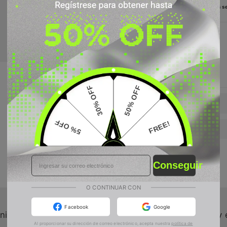
21 personas se
Envío gratis
en pedidos
superiores a
US$99.99
30% OFF
50% OFF
Especificaciones
5% OFF
FREE!
Descripción
5% OFF
FREE!
Conseguir
50% OFF
30% OFF
O CONTINUAR CON
Facebook
Google
nico para conocer las últimas actualizaciones, ventas y 
Al proporcionar su dirección de correo electrónico, acepta nuestra
política de