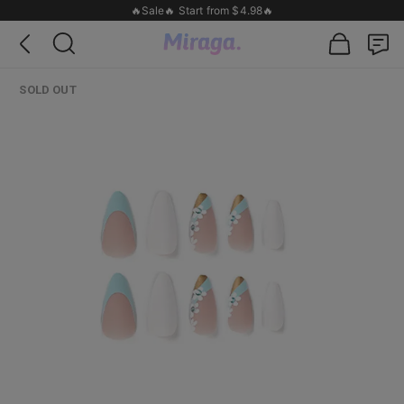
🔥Sale🔥 Start from $4.98🔥
SOLD OUT