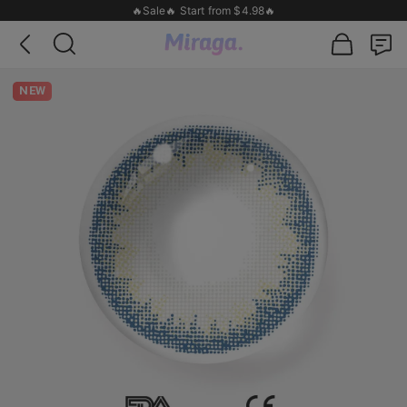
🔥Sale🔥 Start from $4.98🔥
NEW