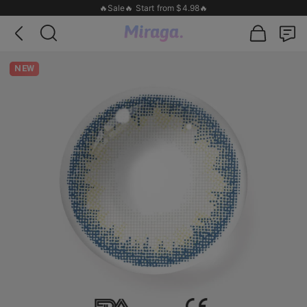
🔥Sale🔥 Start from $4.98🔥
NEW