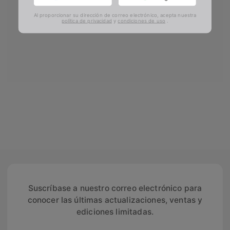
Al proporcionar su dirección de correo electrónico, acepta nuestra
política de privacidad
y
condiciones de uso
.
Suscríbase a nuestro correo electrónico para
conocer las últimas actualizaciones, ventas y
ediciones limitadas.