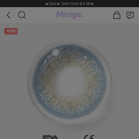
🔥Sale🔥 Start from $4.98🔥
NEW