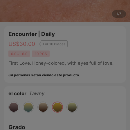
1
/
7
Encounter | Daily
US$
30.00
For 10 Pieces
0.0 ~ -6.0
10 PCS
First Love. Honey-colored, with eyes full of love.
84 personas setan viendo esto producto.
el color
Tawny
Grado