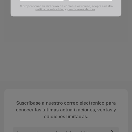
Al proporcionar su dirección de correo electrónico, acepta nuestra
política de privacidad
y
condiciones de uso
.
Suscríbase a nuestro correo electrónico para
conocer las últimas actualizaciones, ventas y
ediciones limitadas.