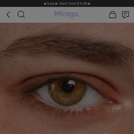
🔥Sale🔥 Start from $4.98🔥