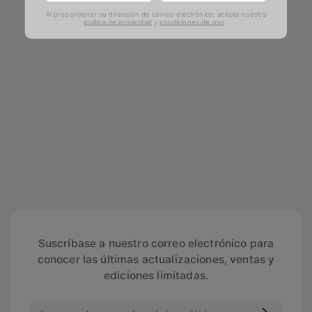
Al proporcionar su dirección de correo electrónico, acepta nuestra
política de privacidad
y
condiciones de uso
.
Suscríbase a nuestro correo electrónico para
conocer las últimas actualizaciones, ventas y
ediciones limitadas.