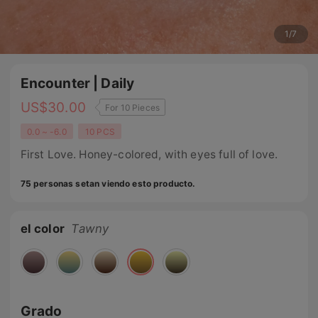
1
/
7
Encounter | Daily
US$
30.00
For 10 Pieces
0.0 ~ -6.0
10 PCS
First Love. Honey-colored, with eyes full of love.
75 personas setan viendo esto producto.
el color
Tawny
Grado