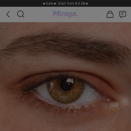
🔥Sale🔥 Start from $4.98🔥