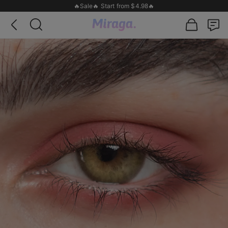
🔥Sale🔥 Start from $4.98🔥