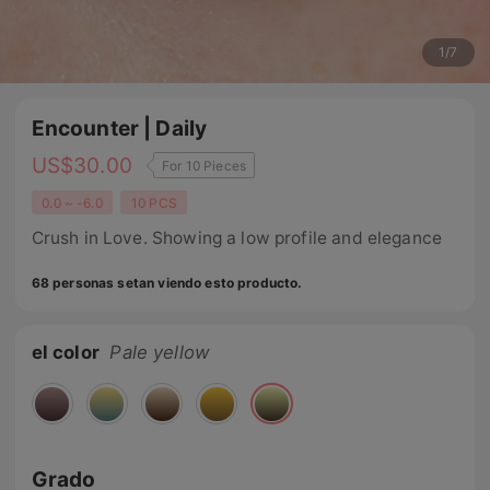
1
/
7
Encounter | Daily
US$
30.00
For 10 Pieces
0.0 ~ -6.0
10 PCS
Crush in Love. Showing a low profile and elegance
68 personas setan viendo esto producto.
el color
Pale yellow
Grado