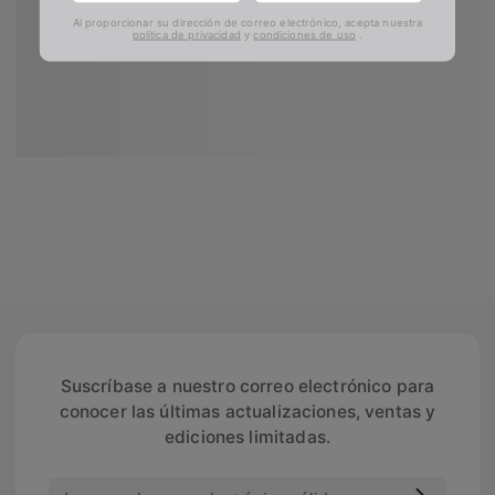
Al proporcionar su dirección de correo electrónico, acepta nuestra
política de privacidad
y
condiciones de uso
.
Suscríbase a nuestro correo electrónico para
conocer las últimas actualizaciones, ventas y
ediciones limitadas.