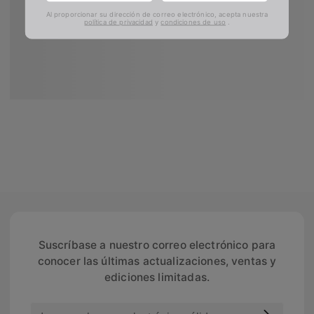
Al proporcionar su dirección de correo electrónico, acepta nuestra
política de privacidad
y
condiciones de uso
.
Suscríbase a nuestro correo electrónico para
conocer las últimas actualizaciones, ventas y
ediciones limitadas.