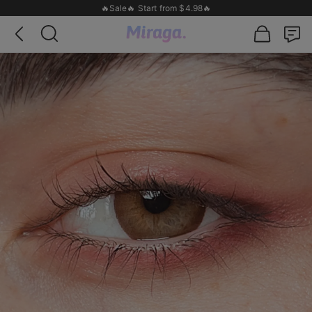
🔥Sale🔥 Start from $4.98🔥