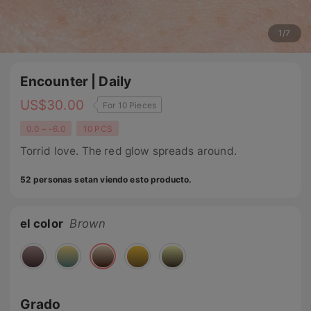
1
/
7
Encounter | Daily
US$
30.00
For 10 Pieces
0.0 ~ -6.0
10 PCS
Torrid love. The red glow spreads around.
52 personas setan viendo esto producto.
el color
Brown
Grado