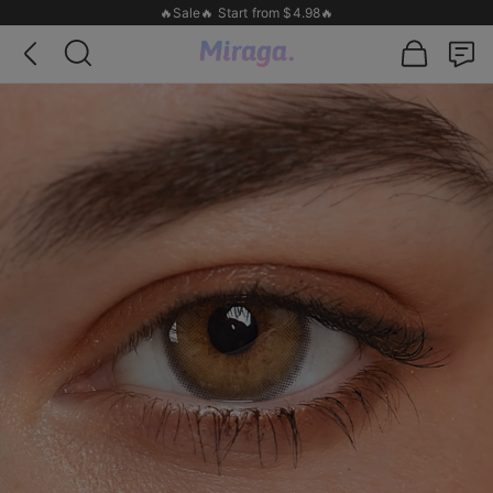
🔥Sale🔥 Start from $4.98🔥