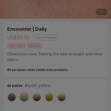
1
/
7
Encounter | Daily
US$
30.00
For 10 Pieces
0.0 ~ -6.0
10 PCS
Obsessive Love. Feeling the new strength and inner
peace
60 personas setan viendo esto producto.
el color
Bluish yellow