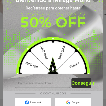
39 personas se
Envío gratis
en pedidos
superiores a
30% OFF
50% OFF
US$99.99
Especificaciones
5% OFF
FREE!
Descripción
5% OFF
FREE!
Conseguir
50% OFF
30% OFF
O CONTINUAR CON
Facebook
Google