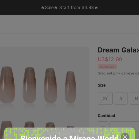
🔥Sale🔥 Start from $4.98🔥
Dream Gala
US$
12.00
Handmade
Gradient pink cat-eye de
Size
XS
S
M
Cantidad