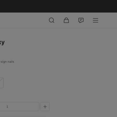
xy
sign nails