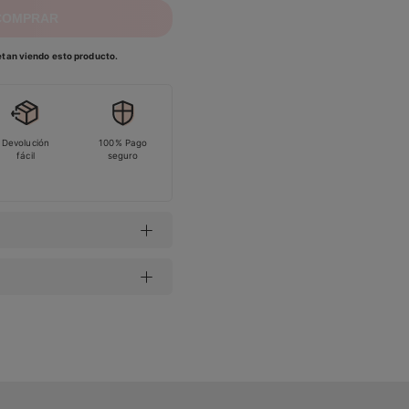
COMPRAR
tan viendo esto producto.
Devolución
100% Pago
fácil
seguro