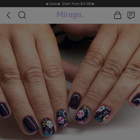
🔥Sale🔥 Start from $4.98🔥