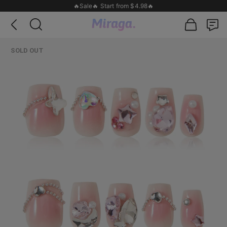
🔥Sale🔥 Start from $4.98🔥
SOLD OUT