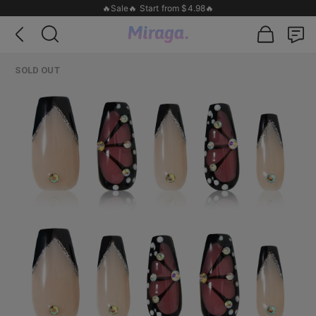
🔥Sale🔥 Start from $4.98🔥
SOLD OUT