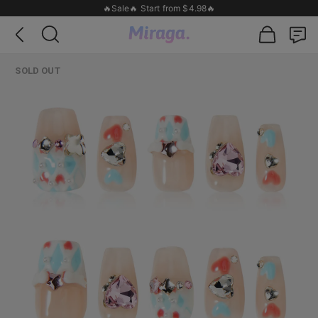
🔥Sale🔥 Start from $4.98🔥
SOLD OUT