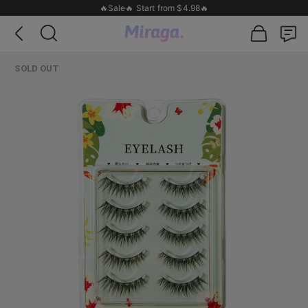
🔥Sale🔥 Start from $4.98🔥
SOLD OUT